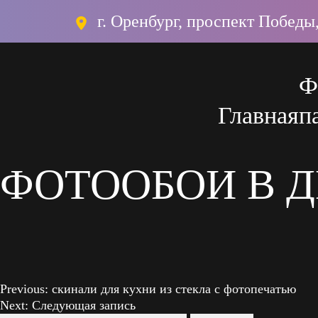
г. Оренбург, проспект Победы,
Ф
Главная
п
Фотообои/фрески на заказ
Материалы для печати фото
ФОТООБОИ В Д
Навигация
Previous:
скинали для кухни из стекла с фотопечатью
Next:
Следующая запись