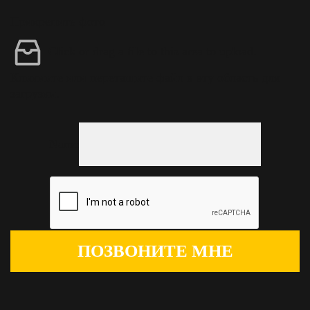
Прикрепить фото
Click or drag a file to this area to upload.
Кликните или перетащите файл в эту область для
загрузки.
Name
ПОЗВОНИТЕ МНЕ