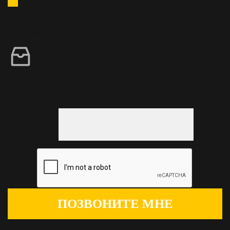
Я согласен с Политикой конфиденциальности
Прикрепить фото
Click or drag a file to this area to upload.
Кликните или перетащите файл в эту область для
загрузки.
Name
ПОЗВОНИТЕ МНЕ