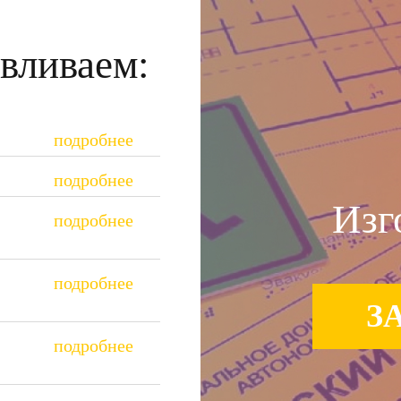
вливаем:
Изг
З