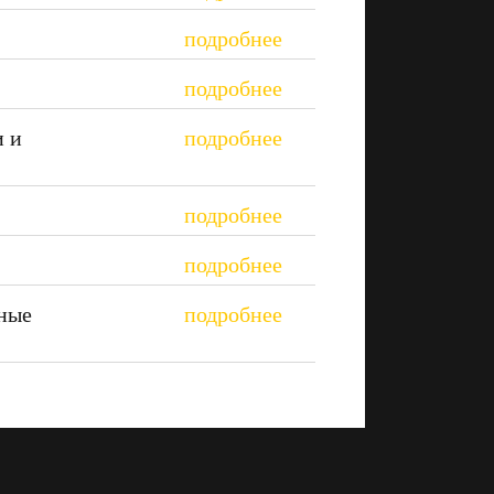
и и
ные