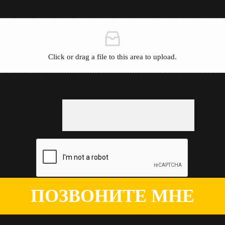
епить фото
Click or drag a file to this area to upload.
те или перетащите файл в эту область для загрузки.
Message
ПОЗВОНИТЕ МНЕ