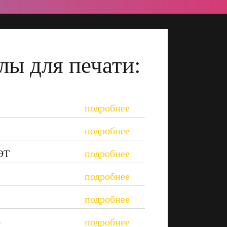
лы для печати:
ПЭТ
о