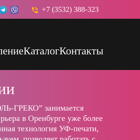
+7 (3532) 388-323
ление
Каталог
Контакты
Таблички, стенды, указатели с уф печатью
ии
ЭЛЬ-ГРЕКО” занимается
рьера в Оренбурге уже более
нная технология УФ-печати,
зуем, позволяет работать с