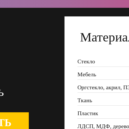
Материа
Стекло
Мебель
Оргстекло, акрил, 
ь
Ткань
Пластик
ТЬ
ЛДСП, МДФ, дерев