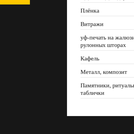
Плёнка
Витражи
уф-печать на жалюз
рулонных шторах
Кафель
Металл, композит
Памятники, ритуаль
таблички