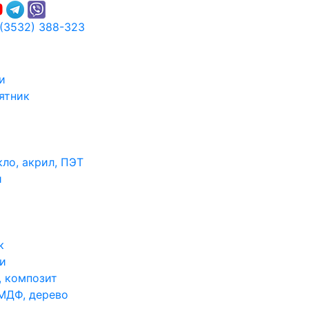
 (3532) 388-323
и
ятник
ло, акрил, ПЭТ
и
к
и
, композит
МДФ, дерево