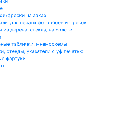
ики
е
ои/фрески на заказ
алы для печати фотообоев и фресок
 из дерева, стекла, на холсте
а
ьные таблички, мнемосхемы
и, стенды, указатели с уф печатью
ые фартуки
ать