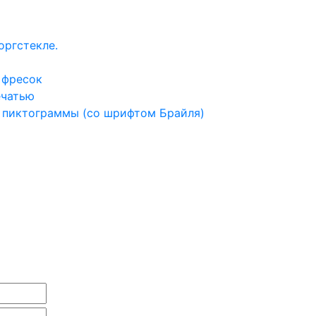
оргстекле.
 фресок
ечатью
 пиктограммы (со шрифтом Брайля)