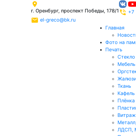
г. Оренбург, проспект Победы, 178/1
+7
el-greco@bk.ru
Главная
Новост
Фото на пам
Печать
Стекло
Мебель
Оргстек
Жалюз
Ткань
Кафель
Плёнка
Пласти
Витраж
Металл
ЛДСП, 