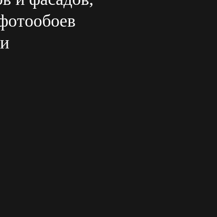
 фотообоев
ии