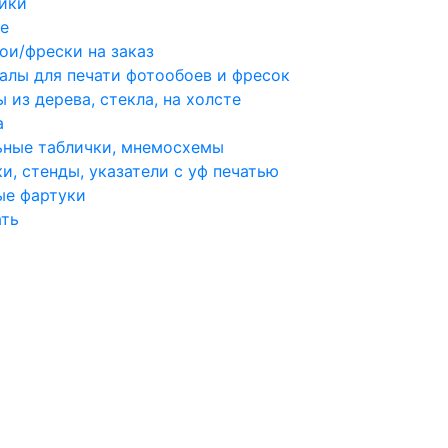
ики
е
ои/фрески на заказ
алы для печати фотообоев и фресок
 из дерева, стекла, на холсте
а
ьные таблички, мнемосхемы
и, стенды, указатели с уф печатью
ые фартуки
ать