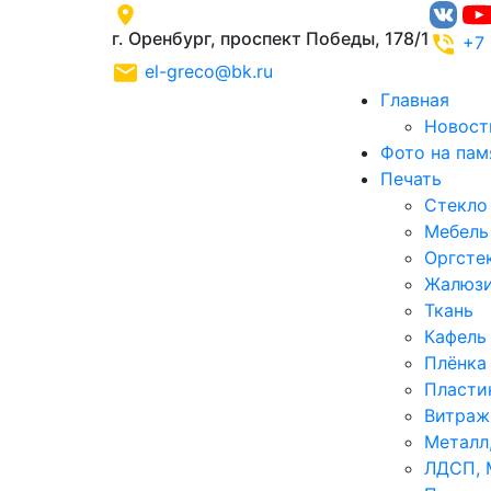
г. Оренбург, проспект Победы, 178/1
+7
el-greco@bk.ru
Главная
Новост
Фото на пам
Печать
Стекло
Мебель
Оргстек
Жалюз
Ткань
Кафель
Плёнка
Пласти
Витраж
Металл
ЛДСП, 