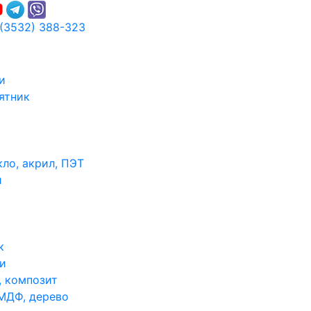
 (3532) 388-323
и
ятник
ло, акрил, ПЭТ
и
к
и
, композит
МДФ, дерево